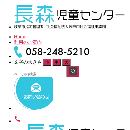
Home
利用のご案内
文字の大きさ
小
中
大
検
索
対
象:
call