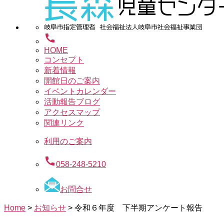
call
HOME
コンセプト
新着情報
開館日のご案内
イベントカレンダー
活動報告ブログ
アクセスマップ
関連リンク
利用のご案内
call
058-248-5210
お問合せ
Home
>
お知らせ
>
令和６年度 下半期アンケート報告