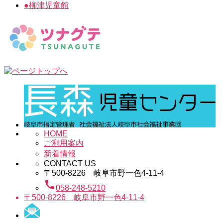
●
柳津児童館
HOME
ご利用案内
新着情報
CONTACT US
〒500-8226 岐阜市野一色4-11-4
call
058-248-5210
〒500-8226 岐阜市野一色4-11-4