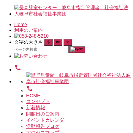
Home
利用のご案内
文字の大きさ
小
中
大
検
索
対
call
象:
call
HOME
コンセプト
新着情報
開館日のご案内
イベントカレンダー
活動報告ブログ
アクセスマップ