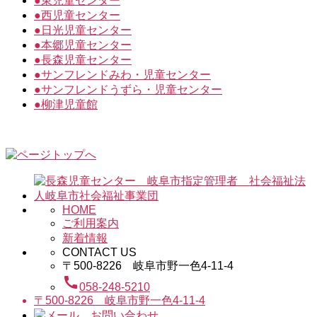
●
東児童センター
●
西児童センター
●
日光児童センター
●
本郷児童センター
●
長森児童センター
●
サンフレンドみわ・児童センター
●
サンフレンドうずら・児童センター
●
柳津児童館
HOME
ご利用案内
新着情報
CONTACT US
〒500-8226 岐阜市野一色4-11-4
call
058-248-5210
〒500-8226 岐阜市野一色4-11-4